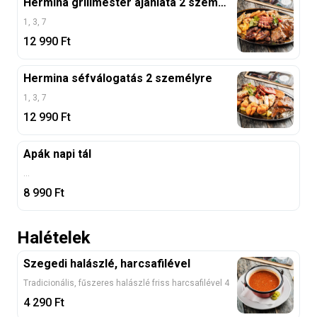
Hermina grillmester ajánlata 2 személyre
1, 3, 7
12 990
Ft
Hermina séfválogatás 2 személyre
1, 3, 7
12 990
Ft
Apák napi tál
...
8 990
Ft
Halételek
Szegedi halászlé, harcsafilével
Tradicionális, fűszeres halászlé friss harcsafilével 4
4 290
Ft