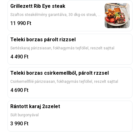
Grillezett Rib Eye steak
Szaftos steakélmény garantálva, 30 dkg-os steak, pirított gombával és grillezett paradicsommal, mustáros zöldborsmártással, pirított burgonyával 1, 10
11 990
Ft
Teleki borzas párolt rizzsel
Sertéskaraj párizsiasan, fokhagymás tejföllel, reszelt sajttal
4 490
Ft
Teleki borzas csirkemellből, párolt rzzsel
Csirkemellfilé párizsiasan, fokhagymás tejföllel, reszelt sajttal
4 690
Ft
Rántott karaj 2szelet
Sült burgonyával
3 990
Ft