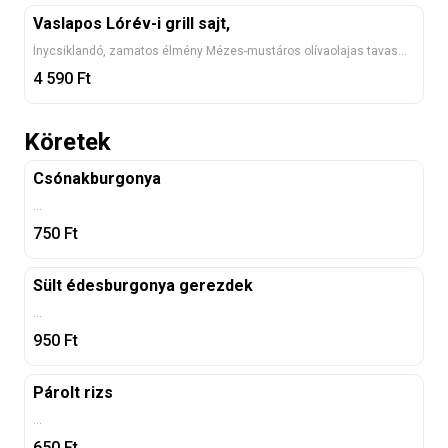
Vaslapos Lórév-i grill sajt,
Ínycsiklandó, zamatos élmény Mézes-mustáros olívaolajas tavaszi salátával, parmezán forgáccsal 7, 10
4 590
Ft
Köretek
Csónakburgonya
...
750
Ft
Sült édesburgonya gerezdek
...
950
Ft
Párolt rizs
...
650
Ft