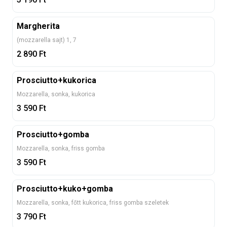
Margherita
(mozzarella sajt) 1, 7
2 890
Ft
Prosciutto+kukorica
Mozzarella, sonka, kukorica
3 590
Ft
Prosciutto+gomba
Mozzarella, sonka, friss gomba
3 590
Ft
Prosciutto+kuko+gomba
Mozzarella, sonka, főtt kukorica, friss gomba szeletek
3 790
Ft