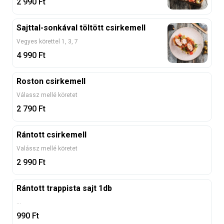
2 990
Ft
Sajttal-sonkával töltött csirkemell
Vegyes körettel 1, 3, 7
4 990
Ft
Roston csirkemell
Válassz mellé köretet
2 790
Ft
Rántott csirkemell
Valássz mellé köretet
2 990
Ft
Rántott trappista sajt 1db
...
990
Ft