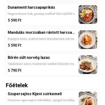
Dunamenti harcsapaprikás
Hagyományos ízek, gazdag szafttal! Házi tejföllel selymesre habarva, zamatos harcsafiléből készítve, túrós csuszával tálalva 1, 4, 7
5 590
Ft
Mandulás morzsában rántott harcsafilé
Ropogós külső, szaftos belső Aranybarnára sült harcsafilé illatos mandulás bundában, petrezselymes burgonyával tálalva 1, 3, 4, 7
5 590
Ft
Bőrén sült norvég lazac
Tökéletesre sütve, mediterrán ízekkel Grillezett mediterrán zöldségágyon, parázsburgonyával és krémes fokhagymás, citromos, zöldfűszeres mártással tálalva 1, 4, 7
5 790
Ft
Főételek
Szupersajtos Kijevi csirkemell
Fűszeres vajas-sajtos töltelékkel, ropogós bundában rántva, burgonyapürével és baconos zöldbabbal 1, 3, 7