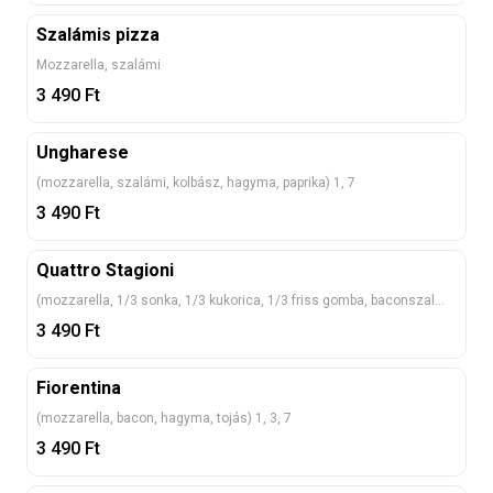
Szalámis pizza
Mozzarella, szalámi
3 490
Ft
Ungharese
(mozzarella, szalámi, kolbász, hagyma, paprika) 1, 7
3 490
Ft
Quattro Stagioni
(mozzarella, 1/3 sonka, 1/3 kukorica, 1/3 friss gomba, baconszalonnával elválasztva) 1, 7
3 490
Ft
Fiorentina
(mozzarella, bacon, hagyma, tojás) 1, 3, 7
3 490
Ft