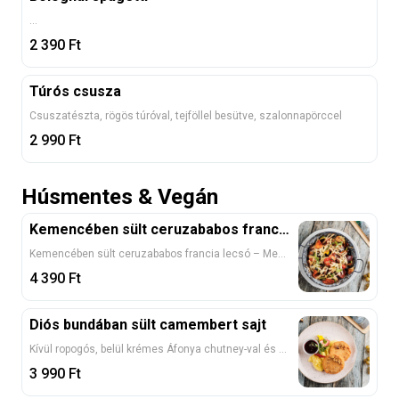
...
2 390
Ft
Túrós csusza
Csuszatészta, rögös túróval, tejföllel besütve, szalonnapörccel
2 990
Ft
Húsmentes & Vegán
Kemencében sült ceruzababos francia lecsó
Kemencében sült ceruzababos francia lecsó – Mediterrán zöldséges élmény Fűszeres, fokhagymás sült zöldségkockák, olívabogyóval, paradicsomszószban forgatva, vegán sajttal grillezve -
4 390
Ft
Diós bundában sült camembert sajt
Kívül ropogós, belül krémes Áfonya chutney-val és sült batátával tálalva (3, 6, 7) 1, 3, 7, 8
3 990
Ft