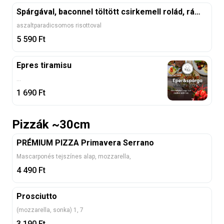
Spárgával, baconnel töltött csirkemell rolád, rántva
aszaltparadicsomos risottoval
5 590
Ft
Epres tiramisu
...
1 690
Ft
Pizzák ~30cm
PRÉMIUM PIZZA Primavera Serrano
Mascarponés tejszínes alap, mozzarella,
4 490
Ft
Prosciutto
(mozzarella, sonka) 1, 7
3 190
Ft