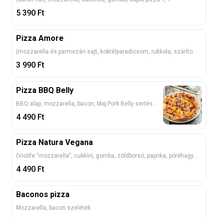
5 390
Ft
Pizza Amore
(mozzarella és parmezán sajt, koktélparadicsom, rukkola, szárított sonka) 1, 7
3 990
Ft
Pizza BBQ Belly
BBQ alap, mozzarella, bacon, bbq Pork Belly sertés csíkok, lilahagyma, kukorica, cheddar fondü 1, 7
4 490
Ft
Pizza Natura Vegana
(Violife "mozzarella", cukkíni, gomba, zöldborsó, paprika, póréhagyma, paradicsom karika, rukkola a tálaláskor) 1
4 490
Ft
Baconos pizza
Mozzarella, bacon szeletek