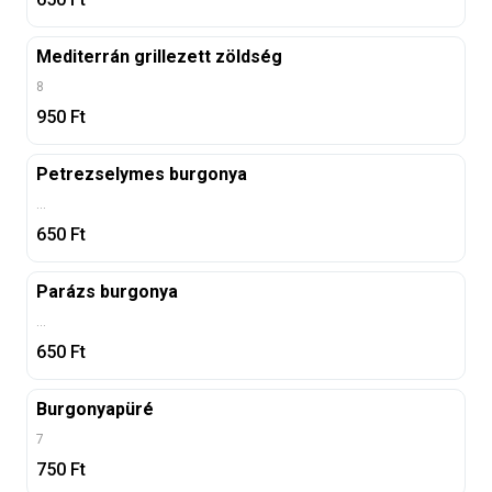
Mediterrán grillezett zöldség
8
950
Ft
Petrezselymes burgonya
...
650
Ft
Parázs burgonya
...
650
Ft
Burgonyapüré
7
750
Ft