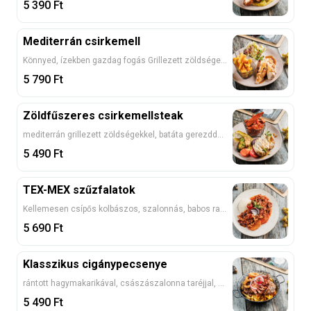
5 390
Ft
Mediterrán csirkemell
Könnyed, ízekben gazdag fogás Grillezett zöldségekkel, snidlinges fetasajttal töltött csirkemellrolád, sült burgonyával, friss salátával 3, 7
5 790
Ft
Zöldfűszeres csirkemellsteak
mediterrán grillezett zöldségekkel, batáta gerezddekkel, pecsenyelével
5 490
Ft
TEX-MEX szűzfalatok
Kellemesen csípős kolbászos, szalonnás, babos ragu sertésszűzpecsenyével, burgonya lángossal és párolt rizzsel ---
5 690
Ft
Klasszikus cigánypecsenye
rántott hagymakarikával, császászalonna taréjjal, sült burgonyával 1
5 490
Ft