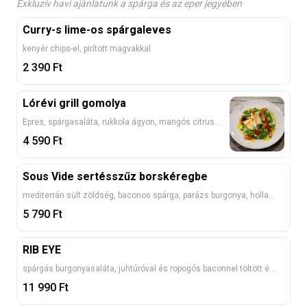
Exkluzív havi ajánlatunk a spárga és az eper jegyében
Curry-s lime-os spárgaleves
kenyér chips-el, pirított magvakkal
2 390
Ft
Lórévi grill gomolya
Epres, spárgasaláta, rukkola ágyon, mangós citrusos öntettel
4 590
Ft
Sous Vide sertésszűz borskéregbe
mediterrán sült zöldség, baconos spárga, parázs burgonya, hollandi mártás
5 790
Ft
RIB EYE
spárgás burgonyasaláta, juhtúróval és ropogós baconnel töltött édesburgonya
11 990
Ft