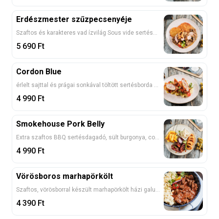
Erdészmester szűzpecsenyéje
Szaftos és karakteres vad ízvilág Sous vide sertésszűz, egészben pirítva, erdei gombamártással, burgonyalángossal 1, 7
5 690
Ft
Cordon Blue
érlelt sajttal és prágai sonkával töltött sertésborda rántva, dijoni mustáros burgonyapürével 1, 3, 7, 10
4 990
Ft
Smokehouse Pork Belly
Extra szaftos BBQ sertésdagadó, sült burgonya, coleslaw, rántott hagymakarika 1
4 990
Ft
Vörösboros marhapörkölt
Szaftos, vörösborral készült marhapörkölt házi galuskával 1, 3
4 390
Ft