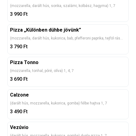
(mozzarella, darált hús, sonka, szalámi, kolbász, hagyma) 1, 7
3 990
Ft
Pizza „Különben dühbe jövünk”
(mozzarella, darált hús, kukorica, bab, pfefferoni paprika, tejföl rásütve) 1, 7
3 790
Ft
Pizza Tonno
(mozzarella, tonhal, póré, olíva) 1, 4, 7
3 690
Ft
Calzone
(darált hús, mozzarella, kukorica, gomba) félbe hajtva 1, 7
3 490
Ft
Vezúvio
(darált hús, mozzarella, kukorica, gomba) dupla pizza 1, 7