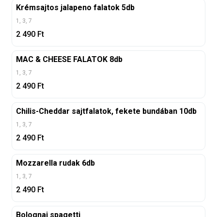
Krémsajtos jalapeno falatok 5db
1, 3, 7
2 490
Ft
MAC & CHEESE FALATOK 8db
1, 3, 7
2 490
Ft
Chilis-Cheddar sajtfalatok, fekete bundában 10db
1, 3, 7
2 490
Ft
Mozzarella rudak 6db
1, 3, 7
2 490
Ft
Bolognai spagetti