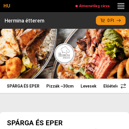
HU
Átmenetileg zárva
Hermina étterem
0
Ft
SPÁRGA ÉS EPER
Pizzák ~30cm
Levesek
Előételek, Fit
SPÁRGA ÉS EPER