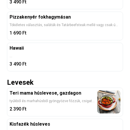
3 490
Ft
Pizzakenyér fokhagymásan
Tökéletes választás, saláták és Tatárbeefsteak mellé vagy csak úgy...
1 690
Ft
Hawaii
...
3 490
Ft
Levesek
Teri mama húslevese, gazdagon
tyúkból és marhahúsból gyöngyözve főzzük, csigatésztával, benne főtt zöldségekkel tálaljuk 1, 3, 9
2 390
Ft
Kisfazék húsleves