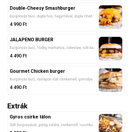
Double-Cheesy Smashburger
Burgonyás buci, dupla hús, hagymával, dupla cheddar, paradicsom, csemege uborka, burger szósz, cheddar fondü 1, 7
4 990
Ft
JALAPENO BURGER
Burgonyás buci, 15dkg marhahús, coleslaw, sült bacon, burgerszósz, Erőspistás ketchup, jalapeno paprika 1, 7
4 490
Ft
Gourmet Chicken burger
Burgonyás buci, vaslapon sült csirkemell, gomolyasajt, lilahagyma, coleslaw, házi Hamburger szósz 1, 7
4 490
Ft
Extrák
Gyros csirke tálon
Sült burgonyával, görög saláta, csirkemell, rusztikus lepénnyel, fokhagymás joghurttal 1, 7