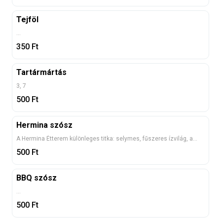
Tejföl
...
350
Ft
Tartármártás
3, 7
500
Ft
Hermina szósz
A Hermina Étterem különleges titka: selymes, fűszeres ízvilág, amely tökéletesen illik sültekhez, hamburgerekhez és frissensültekhez
500
Ft
BBQ szósz
...
500
Ft