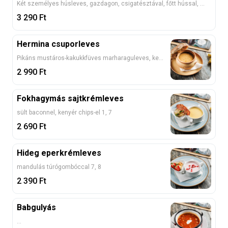
Két személyes húsleves, gazdagon, csigatésztával, főtt hússal, bennefőtt zöldségekkel, zöldborsóval
3 290
Ft
Hermina csuporleves
Pikáns mustáros-kakukkfüves marharaguleves, kenyérsapkával 1, 5, 7, 10
2 990
Ft
Fokhagymás sajtkrémleves
sült baconnel, kenyér chips-el 1, 7
2 690
Ft
Hideg eperkrémleves
mandulás túrógombóccal 7, 8
2 390
Ft
Babgulyás
...