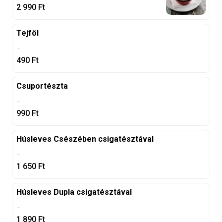
2 990
Ft
Tejföl
...
490
Ft
Csuportészta
...
990
Ft
Húsleves Csészében csigatésztával
...
1 650
Ft
Húsleves Dupla csigatésztával
...
1 890
Ft