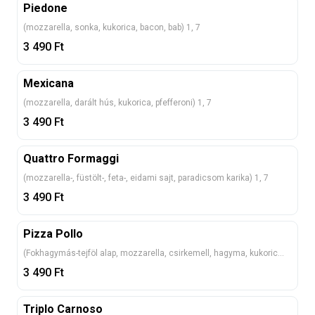
Piedone
(mozzarella, sonka, kukorica, bacon, bab) 1, 7
3 490
Ft
Mexicana
(mozzarella, darált hús, kukorica, pfefferoni) 1, 7
3 490
Ft
Quattro Formaggi
(mozzarella-, füstölt-, feta-, eidami sajt, paradicsom karika) 1, 7
3 490
Ft
Pizza Pollo
(Fokhagymás-tejföl alap, mozzarella, csirkemell, hagyma, kukorica) 1, 7
3 490
Ft
Triplo Carnoso