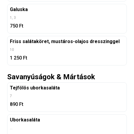
Galuska
1, 3
750
Ft
Friss salátaköret, mustáros-olajos dresszinggel
10
1 250
Ft
Savanyúságok & Mártások
Tejfölös uborkasaláta
7
890
Ft
Uborkasaláta
...