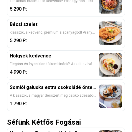
Tartalmas húsimádók kedvence! Fokhagymás flekken, roston sült fűszeres csirkemell, omlós sertésszűz és vaslapon sült császárhús, parázs burgonyával tálalva. ---
5 290
Ft
Bécsi szelet
Klasszikus kedvenc, prémium alapanyagból! Aranybarnára sütött, omlós sertésszűzpecsenye, frissen panírozva, petrezselymes burgonyával tálalva. 1, 3, 7
5 290
Ft
Hölgyek kedvence
Elegáns és ínycsiklandó kombináció! Aszalt szilvával és camembert sajttal töltött, pankó morzsában sült csirkemell, krémes burgonyapürével és házi áfonyamártással 1, 3, 7
4 990
Ft
Somlói galuska extra csokoládé öntettel
A klasszikus magyar desszert még csokoládésabb kiadásban! Puha piskótarétegek, vaníliás krém és dió, bőségesen meglocsolva gazdag csokoládé öntettel. 1, 3, 7, 8
1 790
Ft
Séfünk Kétfős Fogásai