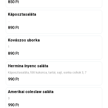
850
Ft
Káposztasaláta
...
890
Ft
Kovászos uborka
1
890
Ft
Hermina ínyenc saláta
Káposztasaláta, főtt kukorica, tartár, sajt, sonka csíkok 3, 7
990
Ft
Amerikai coleslaw saláta
3
990
Ft