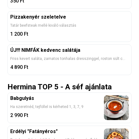
350
Ft
Pizzakenyér szeletelve
Tatár beefsteak mellé kiváló választás
1 200
Ft
ÚJ!!! NIMFÁK kedvenc salátája
Friss kevert saláta, zamatos tonhalas dresszinggel, roston sült csirkemellel, parmezánnal és dupla adag ropogós kenyérchips-el
4 890
Ft
Hermina TOP 5 - A séf ajánlata
Babgulyás
Ha szeretnéd, tejföllel is kérheted 1, 3, 7, 9
2 990
Ft
Erdélyi "Fatányéros"