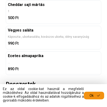
Cheddar sajt mártás
1
500
Ft
Vegyes saláta
Káposzta-, uborkasaláta, kovászos uborka, idény savanyúság
990
Ft
Ecetes almapaprika
...
890
Ft
Desszertek
Ez az oldal cookie-kat használ a megfelelő
Lime-os túrógombóc
működéshez. Az oldal használatával hozzájárulsz a
Ok
cookie-k elfogadásához és az adatok rögzítéséhez a
Hideg citrusos túrógombóc, ropogós morzsákban forgatva, erdei gyümölcsökkel 1, 7, 8
gyorsabb működés érdekében.
1 990
Ft