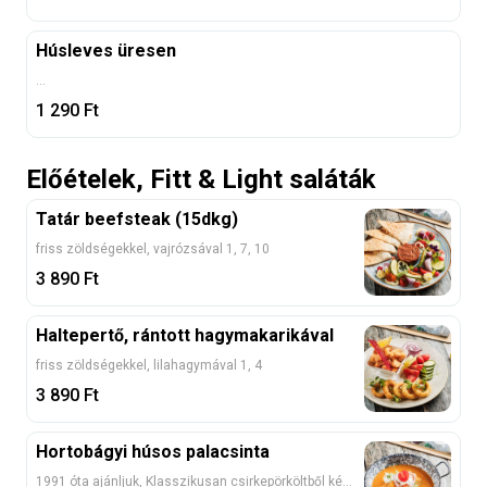
Húsleves üresen
...
1 290
Ft
Előételek, Fitt & Light saláták
Tatár beefsteak (15dkg)
friss zöldségekkel, vajrózsával 1, 7, 10
3 890
Ft
Haltepertő, rántott hagymakarikával
friss zöldségekkel, lilahagymával 1, 4
3 890
Ft
Hortobágyi húsos palacsinta
1991 óta ajánljuk, Klasszikusan csirkepörköltből készítjük 1, 3, 7