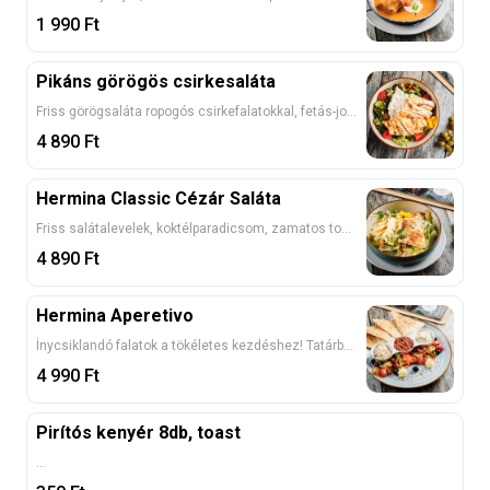
1 990
Ft
Pikáns görögös csirkesaláta
Friss görögsaláta ropogós csirkefalatokkal, fetás-joghurtos, humusz krémmel, olívabogyó – pikáns, mediterrán ízélmény! 7
4 890
Ft
Hermina Classic Cézár Saláta
Friss salátalevelek, koktélparadicsom, zamatos tonhalas dresszing, grillezett csirkemell, parmezán és ropogós kenyérchips tökéletes harmóniája 1, 3, 7
4 890
Ft
Hermina Aperetivo
Ínycsiklandó falatok a tökéletes kezdéshez! Tatárbeefsteak, fűszeres padlizsánkrém és krémes fetás-joghurtos humusz friss zöldekkel, ropogós pizzakenyérrel tálalva (Itt bár tudom, hogy kevés a hely , de esetleg a leírás kifér valahogy?) 1, 3, 7
4 990
Ft
Pirítós kenyér 8db, toast
...