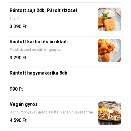
Rántott sajt 2db, Párolt rizzsel
1, 3, 7
3 390
Ft
Rántott karfiol és brokkoli
Párolt rizzsel és sült burgonyával
3 290
Ft
Rántott hagymakarika 8db
...
990
Ft
Vegán gyros
Sült burgonyával, görög saláta, Vegán húskészítmény, rusztikus lepénnyel, fokhagymás joghurttal 5
4 590
Ft