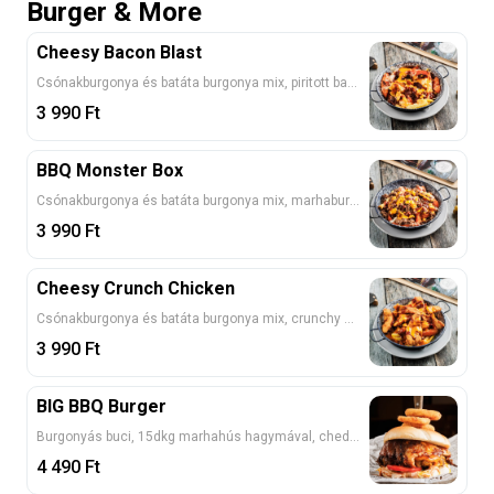
Burger & More
Cheesy Bacon Blast
Csónakburgonya és batáta burgonya mix, piritott bacon kockával, cheddar és mozzarella sajttal, BBQ és HerminaBurger szósszal 7
3 990
Ft
BBQ Monster Box
Csónakburgonya és batáta burgonya mix, marhaburger husival, cheddar és mozzarella sajttal, BBQ és HerminaBurger szósszal 7
3 990
Ft
Cheesy Crunch Chicken
Csónakburgonya és batáta burgonya mix, crunchy csirkemellel, cheddar és mozzarella sajttal, BBQ és Hermina Burger szósszal 1, 7
3 990
Ft
BIG BBQ Burger
Burgonyás buci, 15dkg marhahús hagymával, cheddar, BBQ pork jelly szeletek, rántott hagymakarika, savanyított uborka, bbq és Hermina burger szósz 1, 7
4 490
Ft